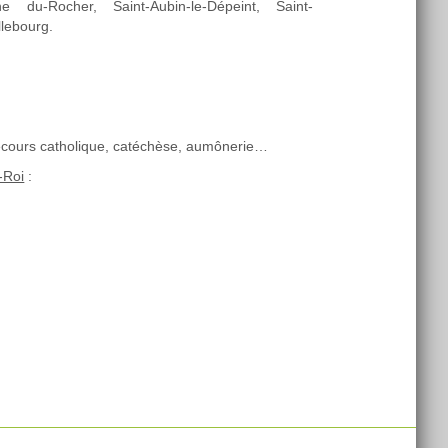
ine du-Rocher, Saint-Aubin-le-Dépeint, Saint-
llebourg.
ecours catholique, catéchèse, aumônerie…
-Roi
: